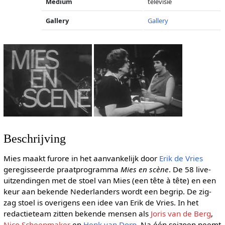
Medium
televisie
Gallery
Gallery
Beschrijving
Mies maakt furore in het aanvankelijk door
Erik de Vries
geregisseerde praatprogramma
Mies en scène
. De 58 live-
uitzendingen met de stoel van Mies (een tête à tête) en een
keur aan bekende Nederlanders wordt een begrip. De zig-
zag stoel is overigens een idee van Erik de Vries. In het
redactieteam zitten bekende mensen als
Joris van de Berg
,
Nico Scheepmaker
en
Henk van Dorp
. Na één seizoen neemt