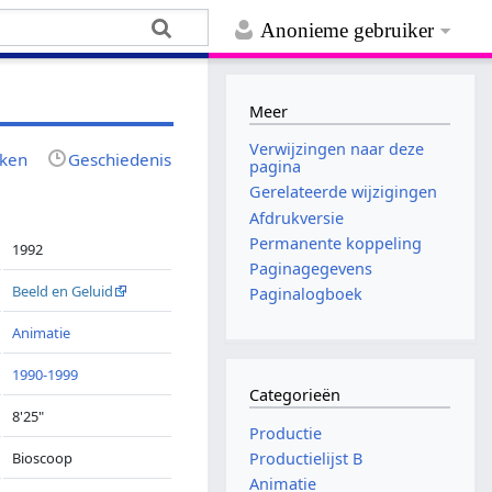
Anonieme gebruiker
Meer
Verwijzingen naar deze
jken
Geschiedenis
pagina
Gerelateerde wijzigingen
Afdrukversie
Permanente koppeling
1992
Paginagegevens
Beeld en Geluid
Paginalogboek
Animatie
1990-1999
Categorieën
8'25"
Productie
Bioscoop
Productielijst B
Animatie