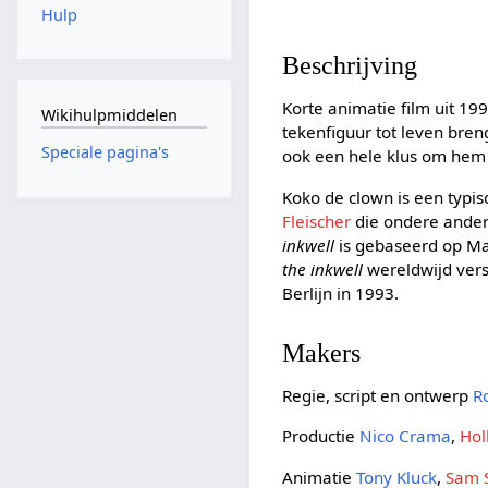
Hulp
Beschrijving
Korte animatie film uit 19
Wikihulpmiddelen
tekenfiguur tot leven breng
Speciale pagina's
ook een hele klus om hem w
Koko de clown is een typi
Fleischer
die ondere ander
inkwell
is gebaseerd op Ma
the inkwell
wereldwijd vers
Berlijn in 1993.
Makers
Regie, script en ontwerp
R
Productie
Nico Crama
,
Hol
Animatie
Tony Kluck
,
Sam S