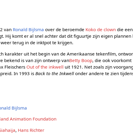
92 van
Ronald Bijlsma
over de beroemde
Koko de clown
die een
t. Hij komt er al snel achter dat dit figuurtje zijn eigen plannen
eer terug in de inktpot te krijgen.
sch karakter uit het begin van de Amerikaanse tekenfilm, ontw
e bekend is van zijn ontwerp van
Betty Boop
, die ook voorkomt 
x Fleischers
Out of the inkwell
uit 1921. Net zoals zijn voorga
preid. In 1993 is
Back to the Inkwell
onder andere te zien tijdens
onald Bijlsma
land Animation Foundation
iahaija
,
Hans Richter